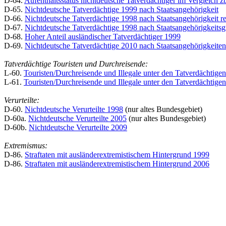
D-64.
Aufenthaltsstatus nichtdeutsche Tatverdächtiger im Vergleic
D-65.
Nichtdeutsche Tatverdächtige 1999 nach Staatsangehörigkeit
D-66.
Nichtdeutsche Tatverdächtige 1998 nach Staatsangehörigkeit 
D-67.
Nichtdeutsche Tatverdächtige 1998 nach Staatsangehörigkeits
D-68.
Hoher Anteil ausländischer Tatverdächtiger 1999
D-69.
Nichtdeutsche Tatverdächtige 2010 nach Staatsangehörigkeiten
Tatverdächtige Touristen und Durchreisende:
L-60.
Touristen/Durchreisende und Illegale unter den Tatverdächtig
L-61.
Touristen/Durchreisende und Illegale unter den Tatverdächtige
Verurteilte:
D-60.
Nichtdeutsche Verurteilte 1998
(nur altes Bundesgebiet)
D-60a.
Nichtdeutsche Verurteilte 2005
(nur altes Bundesgebiet)
D-60b.
Nichtdeutsche Verurteilte 2009
Extremismus:
D-86.
Straftaten mit ausländerextremistischem Hintergrund 1999
D-86.
Straftaten mit ausländerextremistischem Hintergrund 2006