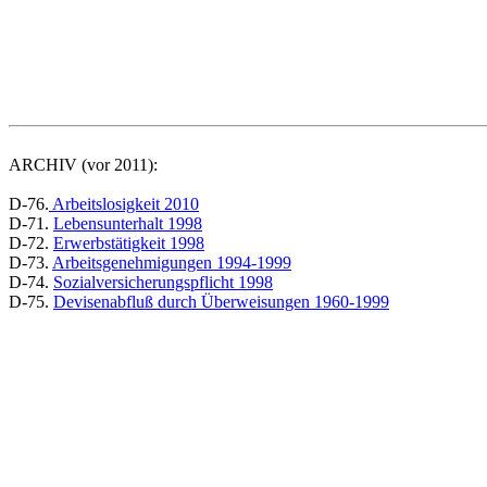
ARCHIV (vor 2011):
D-76.
Arbeitslosigkeit 2010
D-71.
Lebensunterhalt 1998
D-72.
Erwerbstätigkeit 1998
D-73.
Arbeitsgenehmigungen 1994-1999
D-74.
Sozialversicherungspflicht 1998
D-75.
Devisenabfluß durch Überweisungen 1960-1999